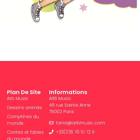
Plan De Site
Informations
Arb Music
ARB Music
46 rue Sainte Anne
Dessins animés
75002 Paris
Comptines du
tania@arbmusic.com
monde
+33(0)6 70 51 72 11
Contes et fables
du monde