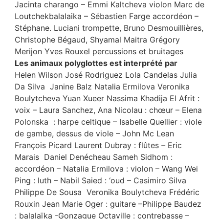
Jacinta charango – Emmi Kaltcheva violon Marc de
Loutchekbalalaika – Sébastien Farge accordéon –
Stéphane. Luciani trompette, Bruno Desmouillières,
Christophe Bégaud, Shyamal Maitra Grégory
Merijon Yves Rouxel percussions et bruitages
Les animaux polyglottes
est interprété par
Helen Wilson José Rodriguez Lola Candelas Julia
Da Silva Janine Balz Natalia Ermilova Veronika
Boulytcheva
Yuan Xueer Nassima Khadija El Afrit :
voix – Laura Sanchez, Ana Nicolau : chœur – Elena
Polonska : harpe celtique – Isabelle Quellier : viole
de gambe, dessus de viole – John Mc Lean
François Picard Laurent Dubray : flûtes
–
Eric
Marais Daniel Denécheau Sameh Sidhom :
accordéon – Natalia Ermilova : violon – Wang Wei
Ping : luth – Nabil Saied : ‘oud – Casimiro Silva
Philippe De Sousa Veronika Boulytcheva Frédéric
Rouxin Jean Marie Oger : guitare –Philippe Baudez
: balalaïka -Gonzague Octaville : contrebasse –